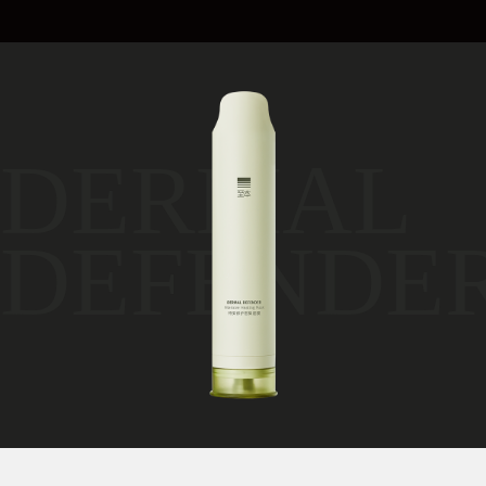
DERMAL
DEFENDE