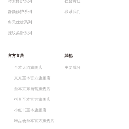
特安修护系列
社会责任
舒颜修护系列
联系我们
多元优效系列
抚纹柔滑系列
官方直营
其他
至本天猫旗舰店
主要成分
京东至本官方旗舰店
至本京东自营旗舰店
抖音至本官方旗舰店
小红书至本旗舰店
唯品会至本官方旗舰店