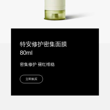
特安修护密集面膜
80ml
密集修护 褪红维稳
立即购买